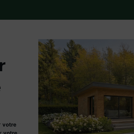
r
e
r
votre
er
votre