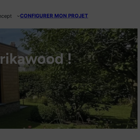
Découvrir
CONFIGURER MON PROJET
ncept
Brikawood !