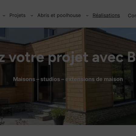
: Nous avons fait évoluer le système constructif !
Projets
Abris et poolhouse
Réalisations
Co
 votre projet avec 
Maisons – studios – extensions de maison