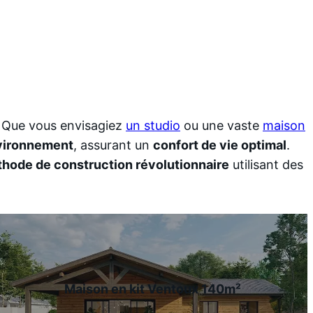
! Que vous envisagiez
un studio
ou une vaste
maison
nvironnement
, assurant un
confort de vie optimal
.
hode de construction révolutionnaire
utilisant des
Maison en kit Ventoux 140m²