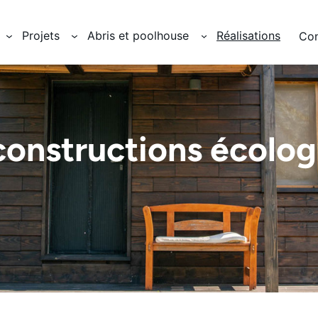
: Nous avons fait évoluer le système constructif !
Projets
Abris et poolhouse
Réalisations
Co
constructions écolog