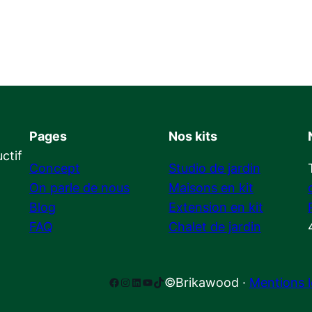
Pages
Nos kits
ctif
Concept
Studio de jardin
On parle de nous
Maisons en kit
Blog
Extension en kit
FAQ
Chalet de jardin
Facebook
Instagram
LinkedIn
YouTube
TikTok
©Brikawood ·
Mentions l