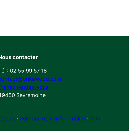
Nous contacter
Tél : 02 55 99 57 18
contact@brikawood.com
Prenez rendez-vous
49450 Sèvremoine
égales
·
Politique de confidentialité
·
CGV