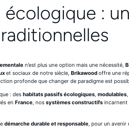
 écologique : un
aditionnelles
nementale
n’est plus une option mais une nécessité,
B
aux
et sociaux de notre siècle,
Brikawood
offre une ré
nviction profonde que changer de paradigme est possi
que : des
habitats passifs écologiques
,
modulables
ués en
France
, nos
systèmes constructifs
incarnent
ne
démarche durable et responsable
, pour un aveni