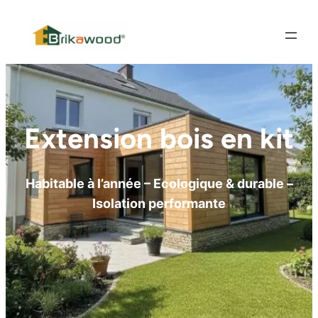
NOUVEAU : Nous avons fait évoluer le système
constructif !
Découvrir
Extension bois en kit
Habitable à l’année – Ecologique & durable –
Isolation performante