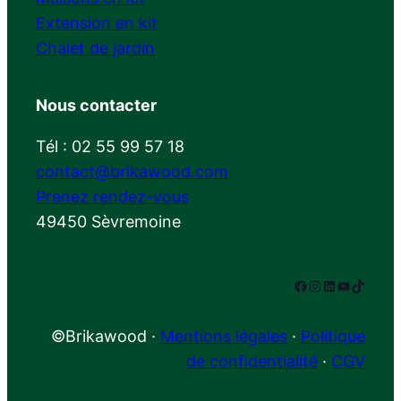
Extension en kit
Chalet de jardin
Nous contacter
Tél : 02 55 99 57 18
contact@brikawood.com
Prenez rendez-vous
49450 Sèvremoine
Facebook
Instagram
LinkedIn
YouTube
TikTok
©Brikawood ·
Mentions légales
·
Politique
de confidentialité
·
CGV