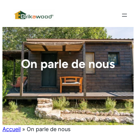
NOUVEAU : Nous avons fait évoluer le système
constructif !
Découvrir
On parle de nous
Accueil
»
On parle de nous